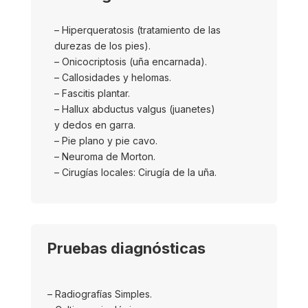
– Hiperqueratosis (tratamiento de las
durezas de los pies).
–
Oni
co
criptosis
(
uña encarnada).
– Callosidades y
helomas
.
– Fascitis plantar.
–
Hallux
abductus
valgus
(juan
etes)
y
dedos en garra.
– Pie plano y pi
e cavo.
– N
euroma de Morton.
– Cirugías locales: Cirugía de la uña.
Pruebas diagnósticas
– Radiografías Simples.