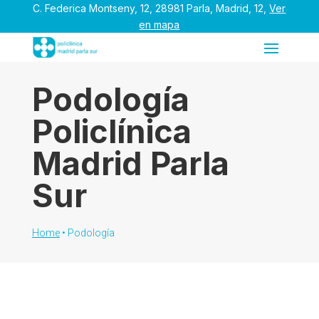
C. Federica Montseny, 12, 28981 Parla, Madrid, 12,
Ver
en mapa
Podología
Policlínica
Madrid Parla
Sur
Home
•
Podología