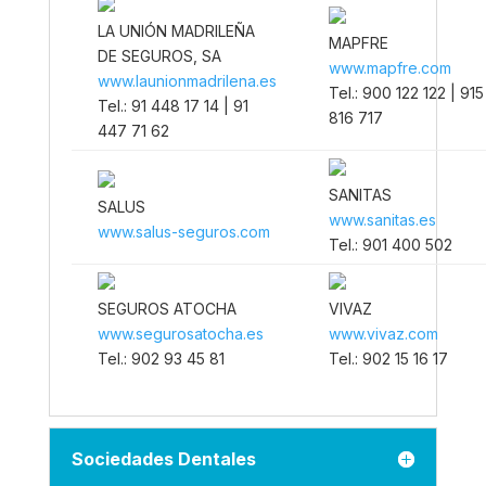
LA UNIÓN MADRILEÑA
MAPFRE
DE SEGUROS, SA
www.mapfre.com
www.launionmadrilena.es
Tel.: 900 122 122 | 915
Tel.: 91 448 17 14 | 91
816 717
447 71 62
SANITAS
SALUS
www.sanitas.es
www.salus-seguros.com
Tel.: 901 400 502
SEGUROS ATOCHA
VIVAZ
www.segurosatocha.es
www.vivaz.com
Tel.: 902 93 45 81
Tel.: 902 15 16 17
Sociedades Dentales