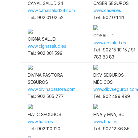
CANAL SALUD 24
CASER SEGUROS
www.canalsalud24.com
www.caser.es
Tel.: 902 01 02 52
Tel.: 902 011 111
COSALUD
CIGNA SALUD
www.cosalud.es
www.cignasalud.es
Tel.: 902 15 10 15 / 91
Tel.: 902 301 599
783 83 83
DIVINA PASTORA
DKV SEGUROS
SEGUROS
MÉDICOS
www.divinapastora.com
www.dkvseguros.com
Tel.: 902 505 777
Tel.: 902 499 499
FIATC SEGUROS
HNA y HNA, SC
www.fiatc.es
www.hna.es
Tel.: 902 110 120
Tel.: 902 12 86 86